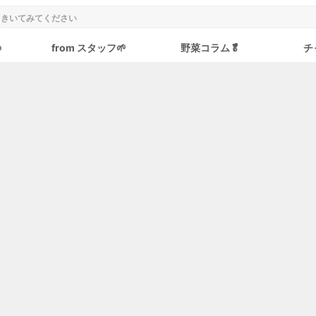

from スタッフ🌱
野菜コラム🥬
チ